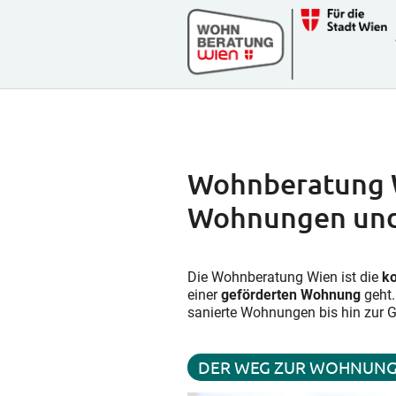
Zum Hauptinhalt springen
Skip to page footer
Wohnberatung Wi
Wohnungen un
Die Wohnberatung Wien ist die
ko
einer
geförderten Wohnung
geht.
sanierte Wohnungen bis hin zu
DER WEG ZUR WOHNUN