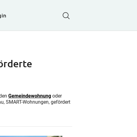
Search
gin
örderte
nden
Gemeindewohnung
oder
nbau, SMART-Wohnungen, gefördert