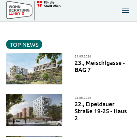
Zum Hauptinhalt springen
Skip to page footer
TOP NEWS
24.05.2026
23., Meischlgasse -
BAG 7
24.05.2026
22., Eipeldauer
Straße 19-25 - Haus
2