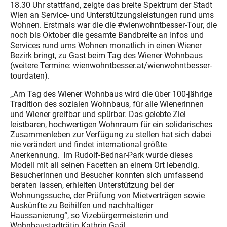
18.30 Uhr stattfand, zeigte das breite Spektrum der Stadt
Wien an Service- und Unterstützungsleistungen rund ums
Wohnen. Erstmals war die die #wienwohntbesser-Tour, die
noch bis Oktober die gesamte Bandbreite an Infos und
Services rund ums Wohnen monatlich in einen Wiener
Bezirk bringt, zu Gast beim Tag des Wiener Wohnbaus
(weitere Termine: wienwohntbesser.at/wienwohntbesser-
tourdaten).
„Am Tag des Wiener Wohnbaus wird die über 100-jährige
Tradition des sozialen Wohnbaus, für alle Wienerinnen
und Wiener greifbar und spürbar. Das gelebte Ziel
leistbaren, hochwertigen Wohnraum für ein solidarisches
Zusammenleben zur Verfügung zu stellen hat sich dabei
nie verändert und findet international größte
Anerkennung. Im Rudolf-Bednar-Park wurde dieses
Modell mit all seinen Facetten an einem Ort lebendig.
Besucherinnen und Besucher konnten sich umfassend
beraten lassen, erhielten Unterstützung bei der
Wohnungssuche, der Prüfung von Mietverträgen sowie
Auskünfte zu Beihilfen und nachhaltiger
Haussanierung“, so Vizebürgermeisterin und
Wohnbaustadträtin Kathrin Gaál.