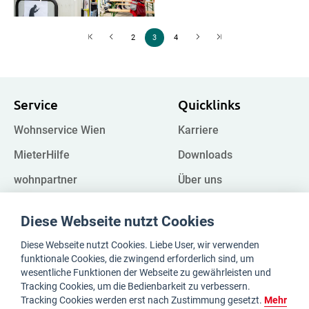
2
3
4
Service
Quicklinks
Wohnservice Wien
Karriere
MieterHilfe
Downloads
wohnpartner
Über uns
Kampagnen
FAQ
Diese Webseite nutzt Cookies
Impressum
Register
Diese Webseite nutzt Cookies. Liebe User, wir verwenden
Datenschutz
Whistleblower
funktionale Cookies, die zwingend erforderlich sind, um
wesentliche Funktionen der Webseite zu gewährleisten und
Tracking Cookies, um die Bedienbarkeit zu verbessern.
Tracking Cookies werden erst nach Zustimmung gesetzt.
Mehr
Kontakt