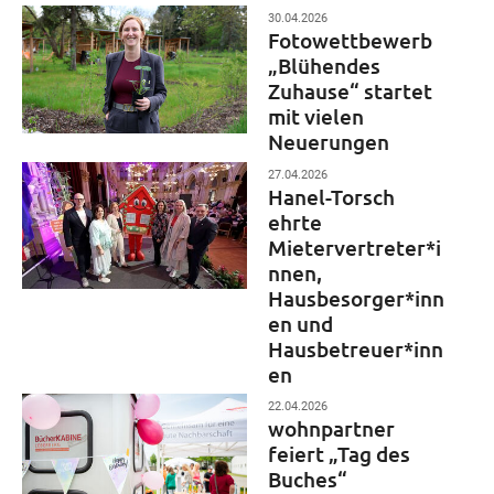
30.04.2026
Fotowettbewerb
„Blühendes
Zuhause“ startet
mit vielen
Neuerungen
27.04.2026
Hanel-Torsch
ehrte
Mietervertreter*i
nnen,
Hausbesorger*inn
en und
Hausbetreuer*inn
en
22.04.2026
wohnpartner
feiert „Tag des
Buches“