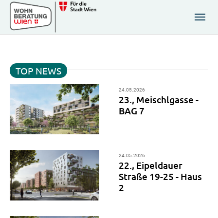
Zum Hauptinhalt springen
Skip to page footer
TOP NEWS
24.05.2026
23., Meischlgasse -
BAG 7
24.05.2026
22., Eipeldauer
Straße 19-25 - Haus
2