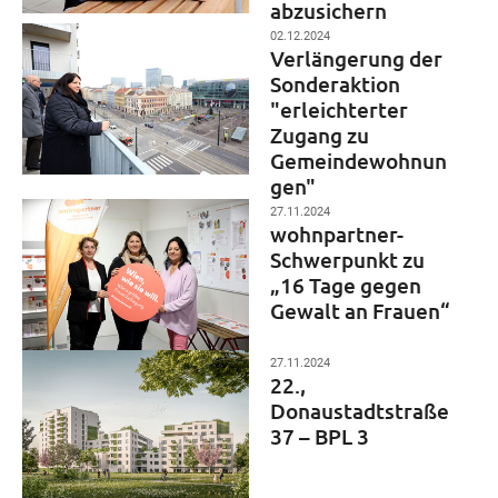
abzusichern
02.12.2024
Verlängerung der
Sonderaktion
"erleichterter
Zugang zu
Gemeindewohnun
gen"
27.11.2024
wohnpartner-
Schwerpunkt zu
„16 Tage gegen
Gewalt an Frauen“
27.11.2024
22.,
Donaustadtstraße
37 – BPL 3