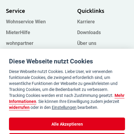
Service
Quicklinks
Wohnservice Wien
Karriere
MieterHilfe
Downloads
wohnpartner
Über uns
Kampagnen
FAQ
Diese Webseite nutzt Cookies
Impressum
Register
Diese Webseite nutzt Cookies. Liebe User, wir verwenden
Datenschutz
Whistleblower
funktionale Cookies, die zwingend erforderlich sind, um
wesentliche Funktionen der Webseite zu gewährleisten und
Tracking Cookies, um die Bedienbarkeit zu verbessern.
Tracking Cookies werden erst nach Zustimmung gesetzt.
Mehr
Kontakt
Informationen
. Sie können Ihre Einwilligung zudem jederzeit
widerrufen
oder in den
Einstellungen
bearbeiten.
Paragonstraße 4
Ecke Guglgasse
1030 Wien
Alle Akzeptieren
45 Tage
Wegbeschreibung