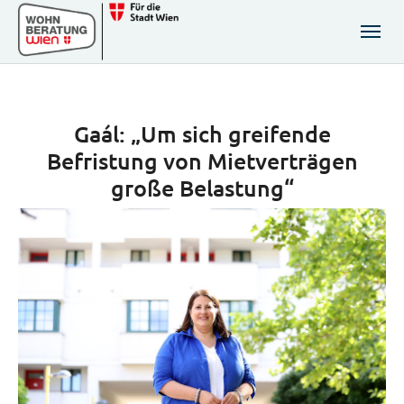
Zum Hauptinhalt springen
Skip to page footer
Gaál: „Um sich greifende
Befristung von Mietverträgen
große Belastung“