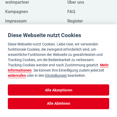
wohnpartner
Über uns
Kampagnen
FAQ
Impressum
Register
Datenschutz
Whistleblower
Diese Webseite nutzt Cookies
Diese Webseite nutzt Cookies. Liebe User, wir verwenden
funktionale Cookies, die zwingend erforderlich sind, um
Kontakt
wesentliche Funktionen der Webseite zu gewährleisten und
Tracking Cookies, um die Bedienbarkeit zu verbessern.
Paragonstraße 4
Tracking Cookies werden erst nach Zustimmung gesetzt.
Mehr
Ecke Guglgasse
Informationen
. Sie können Ihre Einwilligung zudem jederzeit
1030 Wien
widerrufen
oder in den
Einstellungen
bearbeiten.
Wegbeschreibung
01/24 111
Alle Akzeptieren
46 Tage
18:38:40
Alle Ablehnen
bis zur
Wohnungssuche