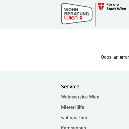
Zum Hauptinhalt springen
Skip to page footer
Oops, an erro
Service
Wohnservice Wien
MieterHilfe
wohnpartner
Kampagnen